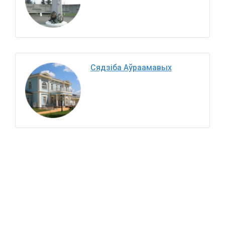
Сядзіба Аўраамавых