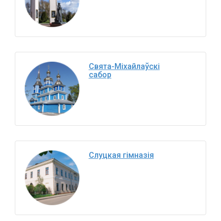
Свята-Міхайлаўскі
сабор
Слуцкая гімназія