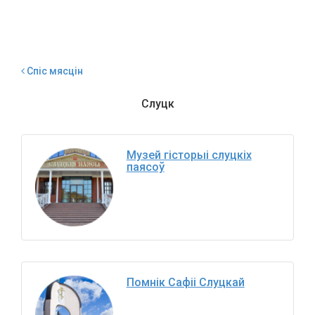
Спіс мясцін
Слуцк
Музей гісторыі слуцкіх
паясоў
Помнік Сафіі Слуцкай