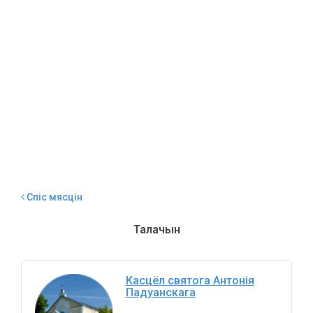
Спіс мясцін
Талачын
Касцёл святога Антонія
Падуанскага