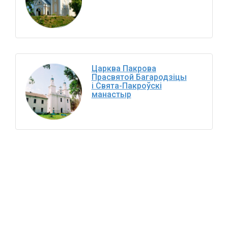
Царква Пакрова
Прасвятой Багародзіцы
і Свята-Пакроўскі
манастыр