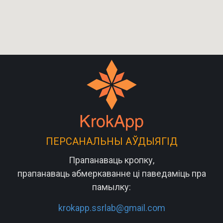
ПЕРСАНАЛЬНЫ АЎДЫЯГІД
Прапанаваць кропку,
прапанаваць абмеркаванне ці паведаміць пра
памылку:
krokapp.ssrlab@gmail.com