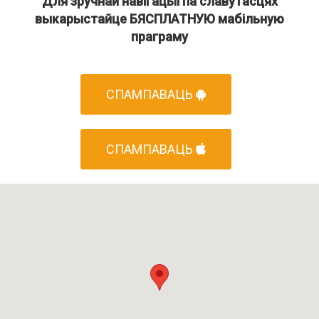
Для зручнай навігацыі па славутасцях
выкарыстайце БЯСПЛАТНУЮ мабільную
праграму
СПАМПАВАЦЬ
СПАМПАВАЦЬ