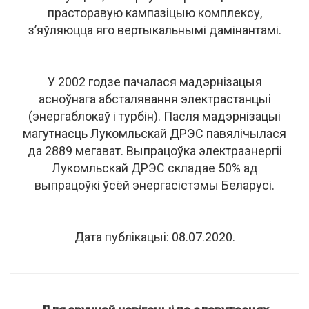
прасторавую кампазіцыю комплексу,
з’яўляюцца яго вертыкальнымі дамінантамі.
У 2002 годзе пачалася мадэрнізацыя
асноўнага абсталявання электрастанцыі
(энергаблокаў і турбін). Пасля мадэрнізацыі
магутнасць Лукомльскай ДРЭС павялічылася
да 2889 мегават. Выпрацоўка электраэнергіі
Лукомльскай ДРЭС складае 50% ад
выпрацоўкі ўсёй энергасістэмы Беларусі.
Дата публікацыі: 08.07.2020.