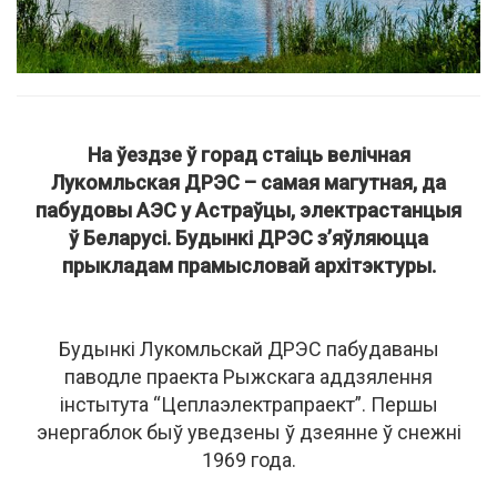
На ўездзе ў горад стаіць велічная
Лукомльская ДРЭС – самая магутная, да
пабудовы АЭС у Астраўцы, электрастанцыя
ў Беларусі. Будынкі ДРЭС з’яўляюцца
прыкладам прамысловай архітэктуры.
Будынкі Лукомльскай ДРЭС пабудаваны
паводле праекта Рыжскага аддзялення
інстытута “Цеплаэлектрапраект”. Першы
энергаблок быў уведзены ў дзеянне ў снежні
1969 года.