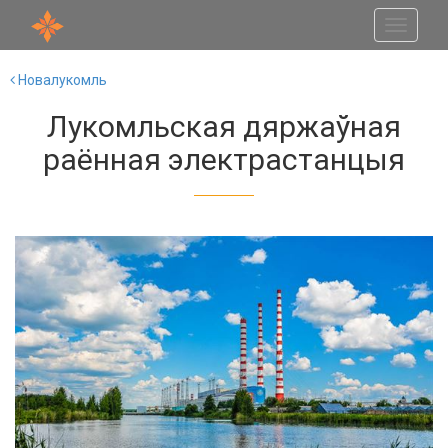
Toggle
navigati
Новалукомль
Лукомльская дяржаўная
раённая электрастанцыя