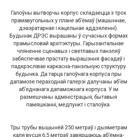
Галоўны вытворчы корпус складаецца з трох
прамавугольных у плане аб’ёмаў (машыннае,
дэаэратарнае і кацельнае аддзяленні).
Будынак ДРЭС вырашаны ў сучасных формах
прамысловай архітэктуры. Гарызантальнае
чляненне сценавых і светлавых панэляў
забяспечвае прастату вырашэння фасадаў і
падкрэслівае каркасна-панэльную структуру
будынка. Да тарца галоўнага корпуса пры
дапамозе пераходнай галерэі далучаны аб’ём
аб’яднанага дапаможнага корпуса. У ім
размешчаны адміністрацыя, бытавыя
памяшканні, медпункт і сталоўка.
Тры трубы вышынёй 250 метраў і дыяметрам
каля вусця 6,5 метраў завяршаюць аб’ёмна-