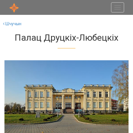
Toggle
navigati
Шчучын
Палац Друцкіх-Любецкіх