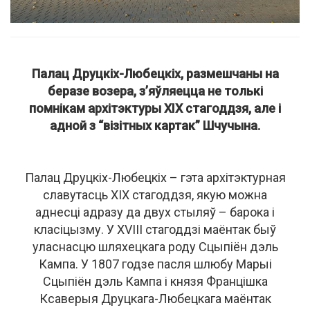
Палац Друцкіх-Любецкіх, размешчаны на
беразе возера, з’яўляецца не толькі
помнікам архітэктуры ХІХ стагоддзя, але і
адной з “візітных картак” Шчучына.
Палац Друцкіх-Любецкіх – гэта архітэктурная
славутасць ХІХ стагоддзя, якую можна
аднесці адразу да двух стыляў – барока і
класіцызму. У XVIII стагоддзі маёнтак быў
уласнасцю шляхецкага роду Сцыпіён дэль
Кампа. У 1807 годзе пасля шлюбу Марыі
Сцыпіён дэль Кампа і князя Францішка
Ксаверыя Друцкага-Любецкага маёнтак