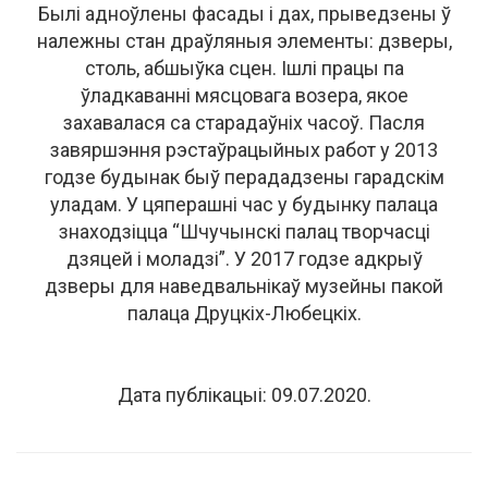
Былі адноўлены фасады і дах, прыведзены ў
належны стан драўляныя элементы: дзверы,
столь, абшыўка сцен. Ішлі працы па
ўладкаванні мясцовага возера, якое
захавалася са старадаўніх часоў. Пасля
завяршэння рэстаўрацыйных работ у 2013
годзе будынак быў перададзены гарадскім
уладам. У цяперашні час у будынку палаца
знаходзіцца “Шчучынскі палац творчасці
дзяцей і моладзі”. У 2017 годзе адкрыў
дзверы для наведвальнікаў музейны пакой
палаца Друцкіх-Любецкіх.
Дата публікацыі: 09.07.2020.