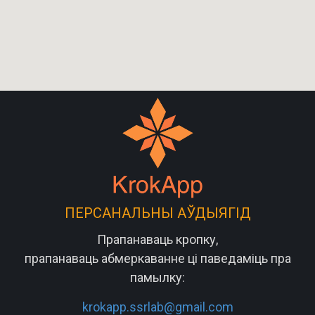
ПЕРСАНАЛЬНЫ АЎДЫЯГІД
Прапанаваць кропку,
прапанаваць абмеркаванне ці паведаміць пра
памылку:
krokapp.ssrlab@gmail.com