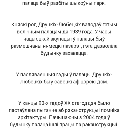
палаца быў разбіты шыкоўны парк.
Княскі род Друцкіх-Любецкіх валодаў гэтым
велічным палацам да 1939 года. У часы
нацысцкай акупацыі ў палацы быў
размешчаны нямецкі лазарэт, гэта дазволіла
будынку захавацца.
У пасляваенныя гады ў палацы Друцкіх-
Любецкіх быў савецкі афіцэрскі дом.
У канцы 90-х гадоў ХХ стагоддзя было
пастаўлена пытанне аб рэканструкцыі помніка
архітэктуры. Пачынаючы з 2004 года ў
будынку палаца ішлі працы па рэканструкцыі.