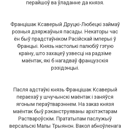
перайшоў ва ўладанне да князя.
Францішак Ксаверый Друцкі-Любецкі займаў
розныя дзяржаўныя пасады. Некаторы час
ён быў прадстаўніком Расійскай імперыі ў
Францыі. Князь настолькі палюбіў гэтую
краіну, што захацеў узвесці на радзіме
маёнтак, які б нагадваў французскія
рэзідэнцыі.
Пасля адстаўкі князь Францішак Ксаверый
пераехаў у шчучынскі маёнтак і заняўся
ягоным пераўтварэннем. На заказ князя
маёнтак быў рэканструяваны архітэктарам
Раствароўскім. Прататыпам паслужыў
версальскі Малы Трыянон. Вакол абноўленага