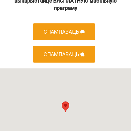
выкарыстайце БЯСПЛАТНУЮ мабільную
праграму
СПАМПАВАЦЬ
СПАМПАВАЦЬ