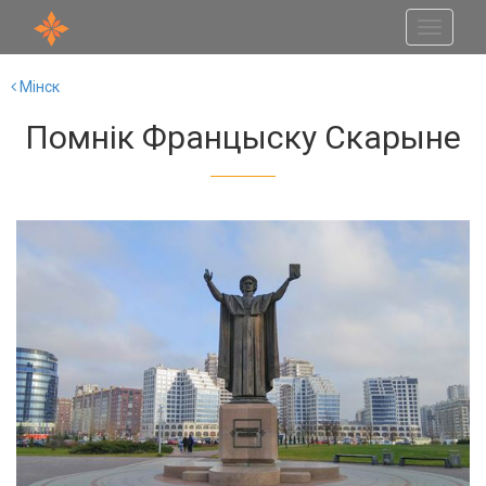
Toggle
navigati
Мінск
Помнік Францыску Скарыне