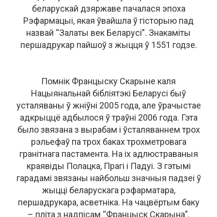
беларускай дзяржаве пачалася эпоха
Рэфармацыі, якая ўвайшла ў гісторыю пад
назвай “Залаты век Беларусі”. Знакаміты
першадрукар пайшоў з жыцця ў 1551 годзе.
Помнік Францыску Скарыне каля
Нацыянальнай бібліятэкі Беларусі быў
усталяваны ў жніўні 2005 года, але ўрачыстае
адкрыццё адбылося ў траўні 2006 года. Гэта
было звязана з вырабам і ўсталяваннем трох
рэльефаў па трох баках трохметровага
гранітнага пастамента. На іх адлюстраваныя
краявіды Полацка, Прагі і Падуі. З гэтымі
гарадамі звязаны найбольш значныя падзеі ў
жыцці беларускага рэфарматара,
першадрукара, асветніка. На чацвёртым баку
– пліта з надпісам “Францыск Скарына”.