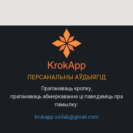
ПЕРСАНАЛЬНЫ АЎДЫЯГІД
Прапанаваць кропку,
прапанаваць абмеркаванне ці паведаміць пра
памылку:
krokapp.ssrlab@gmail.com