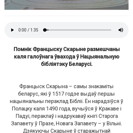
Помнік Францыску Скарыне размешчаны
каля галоўнага ўвахода ў Нацыянальную
бібліятэку Беларусі.
Францыск Скарына – самы знакаміты
беларус, які ў 1517 годзе выдаў першы
нацыянальны пераклад Бібліі. Ён нарадзіўся ў
Полацку каля 1490 года, вучыўся ў Кракаве і
Падуі, пераклаў і надрукаваў кнігі Старога
Запавету ў Празе, Новага Запавету – у Вільні.
Дзякуючы Скарыне ў старажытнай