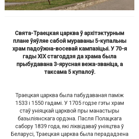
Свята-Траецкая царква ў архітэктурным
плане ўяўляе сабой мураваны 5-купальны
храм падоўжна-восевай кампазіцыі. У 70-я
гады ХІХ стагоддзя да храма была
прыбудавана 3-ярусная вежа-званіца, а
таксама 5 купалоў.
Траецкая царква была пабудаваная паміж
1533 і 1550 гадамі. У 1705 годзе гэты храм
стаў уніяцкай царквой пры манастыры
базыліянскага ордэна. Пасля Полацкага
сабору 1839 года, які ліквідаваў уніяцтва ў
Беларусі, Траецкая царква была перададзена