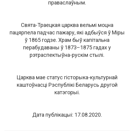
праваслаўным.
Свята-Траецкая царква вельмі моцна
пацярпела падчас пажару, які адбыўся ў Міры
ў 1865 годзе. Храм быў капітальна
перабудаваны ў 1873–1875 гадах у
рэтраспектыўна-рускім стылі.
Царква мае статус гісторыка-культурнай
каштоўнасці Рэспублікі Беларусь другой
катэгорыі.
Дата публікацыі: 17.08.2020.