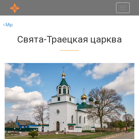
Toggle
navigati
Мір
Свята-Траецкая царква