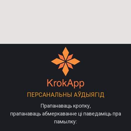
ПЕРСАНАЛЬНЫ АЎДЫЯГІД
Прапанаваць кропку,
прапанаваць абмеркаванне ці паведаміць пра
памылку: