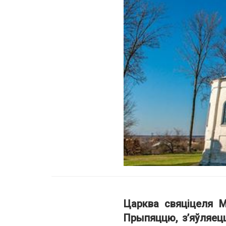
Царква свяціцеля М
Прыпяццю, з’яўляец