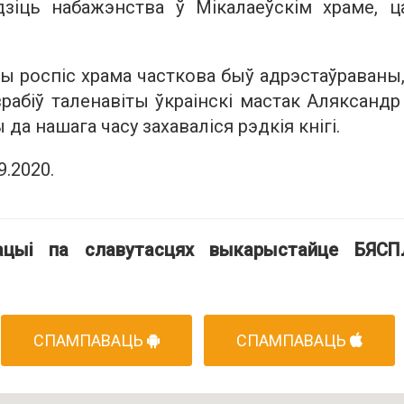
дзіць набажэнства ў Мікалаеўскім храме, ц
ны роспіс храма часткова быў адрэстаўраваны,
рабіў таленавіты ўкраінскі мастак Аляксандр 
да нашага часу захаваліся рэдкія кнігі.
9.2020.
гацыі па славутасцях выкарыстайце БЯС
СПАМПАВАЦЬ
СПАМПАВАЦЬ