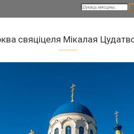
ква свяціцеля Мікалая Цудатв