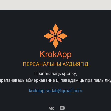
ПЕРСАНАЛЬНЫ АЎДЫЯГІД
Прапанаваць кропку,
прапанаваць абмеркаванне ці паведаміць пра памылку
krokapp.ssrlab@gmail.com