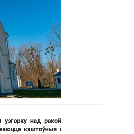
м узгорку над ракой
ўваюцца каштоўныя і