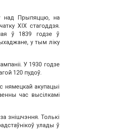
ку над Прыпяццю, на
атку ХІХ стагоддзя.
ная ў 1839 годзе ў
ыхаджане, у тым ліку
мпаніі. У 1930 годзе
гой 120 пудоў.
ас нямецкай акупацыі
ваенны час высілкамі
за знішчэння. Толькі
радстаўнікоў улады ў