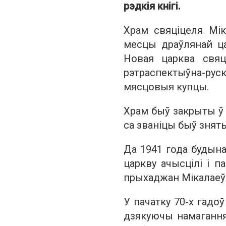
рэдкія кнігі.
Храм свяціцеля Мік
месцы драўлянай ца
Новая царква свяц
рэтраспектыўна-руск
мясцовыя купцы.
Храм быў закрыты ў 
са званіцы быў зняты
Да 1941 года будына
царкву ачысцілі і п
прыхаджан Мікалаеў
У пачатку 70-х гадо
дзякуючы намаганням