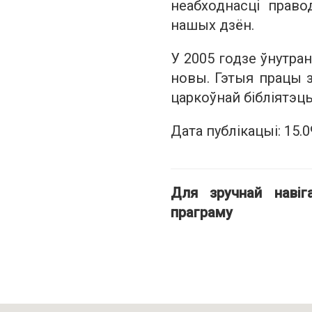
неабходнасці право
нашых дзён.
У 2005 годзе ўнутра
новы. Гэтыя працы з
царкоўнай бібліятэцы 
Дата публікацыі: 15.0
Для зручнай наві
праграму