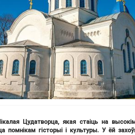
ікалая Цудатворца, якая стаіць на высокі
ца помнікам гісторыі і культуры. У ёй захо