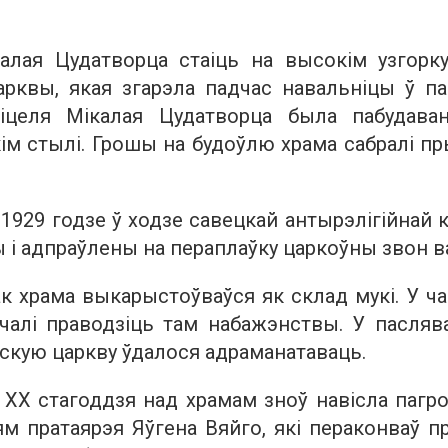
алая Цудатворца стаіць на высокім узгор
рквы, якая згарэла падчас навальніцы ў пач
іцеля Мікалая Цудатворца была пабудава
ім стылі. Грошы на будоўлю храма сабралі пр
1929 годзе ў ходзе савецкай антырэлігійнай ка
 і адпраўлены на пераплаўку царкоўны звон ва
к храма выкарыстоўваўся як склад мукі. У ч
ачалі праводзіць там набажэнствы. У пасля
скую царкву ўдалося адраманатаваць.
ў ХХ стагоддзя над храмам зноў навісла пагро
 пратаярэя Яўгена Вяйго, які пераконваў п