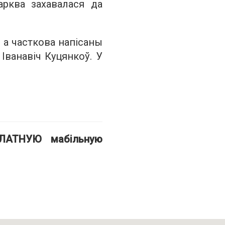
арква захавалася да
 а часткова напісаны
Іванавіч Куцянкоў. У
ПЛАТНУЮ мабільную