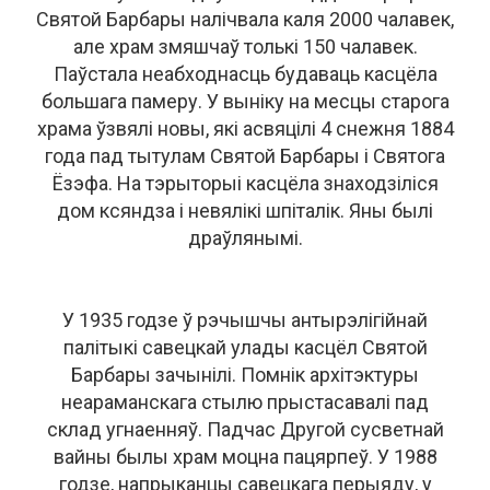
Святой Барбары налічвала каля 2000 чалавек,
але храм змяшчаў толькі 150 чалавек.
Паўстала неабходнасць будаваць касцёла
большага памеру. У выніку на месцы старога
храма ўзвялі новы, які асвяцілі 4 снежня 1884
года пад тытулам Святой Барбары і Святога
Ёзэфа. На тэрыторыі касцёла знаходзіліся
дом ксяндза і невялікі шпіталік. Яны былі
драўлянымі.
У 1935 годзе ў рэчышчы антырэлігійнай
палітыкі савецкай улады касцёл Святой
Барбары зачынілі. Помнік архітэктуры
неараманскага стылю прыстасавалі пад
склад угнаенняў. Падчас Другой сусветнай
вайны былы храм моцна пацярпеў. У 1988
годзе, напрыканцы савецкага перыяду, у