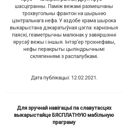
шасцігранны. Паміж вежамі размешчаны
трохвугольны франтон на шырыню
цэнтральнага нефа. У аздобе храма шырока
выкарыстана дэкаратыўная цэгла: карнізныя
паяскі, геаметрычны малюнак у завяршэнні
ярусаў вежы і іншыя. Інтэр’ер трохнефавы,
нефы перакрыты цыліндрычнымі
скляпеннямі з распалубкамі.
Дата публікацыі: 12.02.2021.
Для зручнай навігацыі па славутасцях
выкарыстайце БЯСПЛАТНУЮ мабільную
праграму