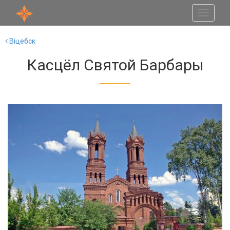
Toggle
navigati
Віцебск
Касцёл Святой Барбары