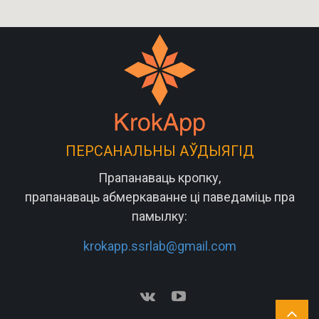
ПЕРСАНАЛЬНЫ АЎДЫЯГІД
Прапанаваць кропку,
прапанаваць абмеркаванне ці паведаміць пра
памылку:
krokapp.ssrlab@gmail.com