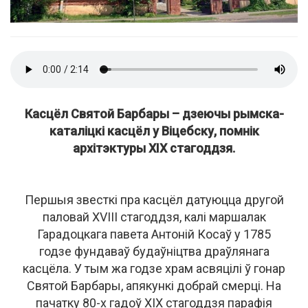
Касцёл Святой Барбары – дзеючы рымска-
каталіцкі касцёл у Віцебску, помнік
архітэктуры XIX стагоддзя.
Першыя звесткі пра касцёл датуюцца другой
паловай XVIII стагоддзя, калі маршалак
Гарадоцкага павета Антоній Косаў у 1785
годзе фундаваў будаўніцтва драўлянага
касцёла. У тым жа годзе храм асвяцілі ў гонар
Святой Барбары, апякункі добрай смерці. На
пачатку 80-х гадоў XIX стагоддзя парафія