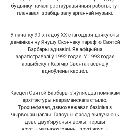
будынку пачалі рэстаўрацыйныя работы, тут
планавалі зрабіць залу арганнай музыкі.
У пачатку 90-х гадоў ХХ стагоддзя дзякуючы
дамініканіну Янушу Скэнчаку парафію Святой
Барбары аднавілі. Яе афіцыйна
зарэгістравалі ў 1992 годзе. У 1993 годзе
арцыбіскуп Казімір Свёнтак асвяціў
адноўлены касцёл.
Касцёл Святой Барбары з’яўляецца помнікам
архітэктуры неараманскага стылю.
Трохнефавая, дзвюхвежавая базіліка з
чырвонай цэглы. Галоўны фасад вылучаюць
дзве двух’ярусныя вежы, першы
ярус — чатырохгранны, другі ярус —