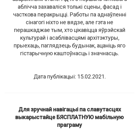
аблічча захаваліся толькі сцены, фасад і
часткова перакрыцці. Работы па аднаўленні
сінагогі ніхто не вядзе, але гэта не
перашкаджае тым, хто цікавіцца яўрэйскай
культурай і асаблівасцямі архітэктуры,
прыехаць, паглядзець будынак, ацаніць яго
гістарычную каштоўнасць і значнасць.
Дата публікацыі: 15.02.2021.
Для зручнай навігацыі па славутасцях
выкарыстайце БЯСПЛАТНУЮ мабільную
праграму