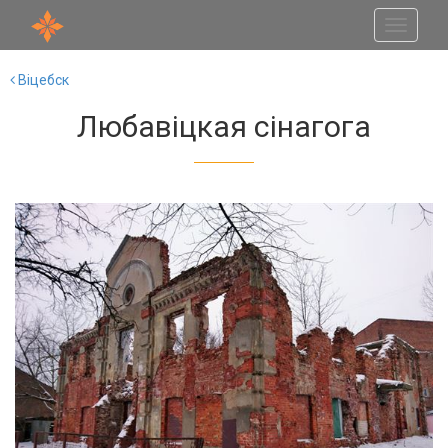
Toggle
navigati
Віцебск
Любавіцкая сінагога