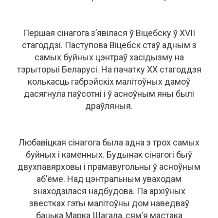
Першая сінагога з’явілася ў Віцебску ў XVII
стагоддзі. Паступова Віцебск стаў адным з
самых буйных цэнтраў хасідызму на
тэрыторыі Беларусі. На пачатку ХХ стагоддзя
колькасць габрэйскіх малітоўных дамоў
дасягнула паўсотні і ў асноўным яны былі
драўляныя.
Любавіцкая сінагога была адна з трох самых
буйных і каменных. Будынак сінагогі быў
двухпавярховы і прамавугольны ў асноўным
аб’ёме. Над цэнтральным уваходам
знаходзілася надбудова. Па архіўных
звестках гэты малітоўны дом наведваў
бацька Марка Шагала, сям’я мастака