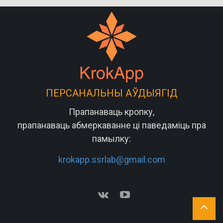
ПЕРСАНАЛЬНЫ АЎДЫЯГІД
Прапанаваць кропку,
прапанаваць абмеркаванне ці паведаміць пра
памылку:
krokapp.ssrlab@gmail.com