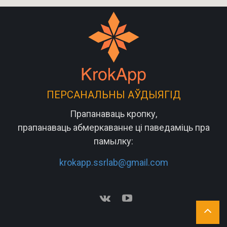
ПЕРСАНАЛЬНЫ АЎДЫЯГІД
Прапанаваць кропку,
прапанаваць абмеркаванне ці паведаміць пра
памылку:
krokapp.ssrlab@gmail.com