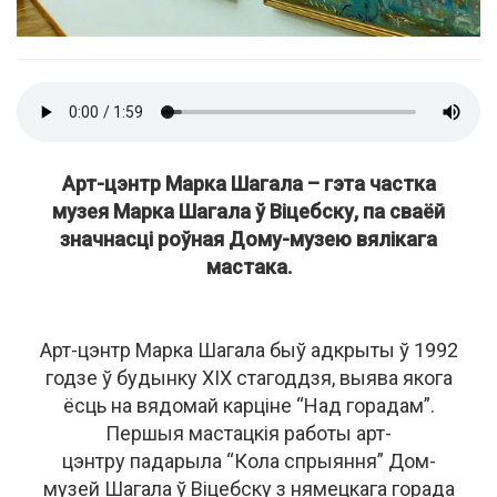
Арт-цэнтр Марка Шагала – гэта частка
музея Марка Шагала ў Віцебску, па сваёй
значнасці роўная Дому-музею вялікага
мастака.
Арт-цэнтр Марка Шагала быў адкрыты ў 1992
годзе ў будынку ХІХ стагоддзя, выява якога
ёсць на вядомай карціне “Над горадам”.
Першыя мастацкія работы арт-
цэнтру падарыла “Кола спрыяння” Дом-
музей Шагала ў Віцебску з нямецкага горада