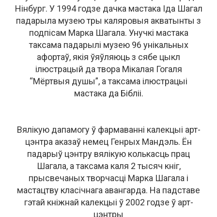
Нінбург. У 1994 годзе дачка мастака Іда Шагал
падарыла музею тры каляровыя акватынты з
подпісам Марка Шагала. Унучкі мастака
таксама падарылі музею 96 унікальных
афортаў, якія ўяўляюць з сябе цыкл
ілюстрацый да твора Мікалая Гогаля
“Мёртвыя душы”, а таксама ілюстрацыі
мастака да Бібліі.
Вялікую дапамогу ў фармаванні калекцыі арт-
цэнтра аказаў немец Генрых Мандэль. Ён
падарыў цэнтру вялікую колькасць прац
Шагала, а таксама каля 2 тысяч кніг,
прысвечаных творчасці Марка Шагала і
мастацтву класічнага авангарда. На падставе
гэтай кніжнай калекцыі ў 2002 годзе ў арт-
цэнтры