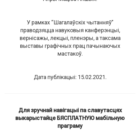
У рамках “Шагалаўскіх чытанняў”
праводзяцца навуковыя канферэнцыі,
вернісажы, лекцыі, пленэры, а таксама
выставы графічных прац пачынаючых
мастакоў.
Дата публікацыі: 15.02.2021.
Для зручнай навігацыі па славутасцях
выкарыстайце БЯСПЛАТНУЮ мабільную
праграму