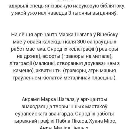
адкрылі спецыялізаваную навуковую бібліятэку,
у якой ужо налічваецца 3 тысячы выданняў.
На сёння арт-цэнтр Марка Шагала ў Віцебску
мае ў сваёй калекцыі каля 300 сапраўдных
работ мастака. Сярод іх ксілаграфіі (гравюры
на дрэве), афорты (гравюры на метале),
літаграфіі (малюнкі, створаныя друкаваннем з
каменю), акватынты (гравюры, атрыманыя
траўленнем кіслатой металічнай пласціны).
Акрамя Марка Шагала, у арт-цэнтры
знаходзяцца творы іншых мастакоў
еўрапейскага авангарда. Сярод іх работы
тыражнай графікі Пабла Пікаса, Хуана Міро,
Анры Маціса і іншых.