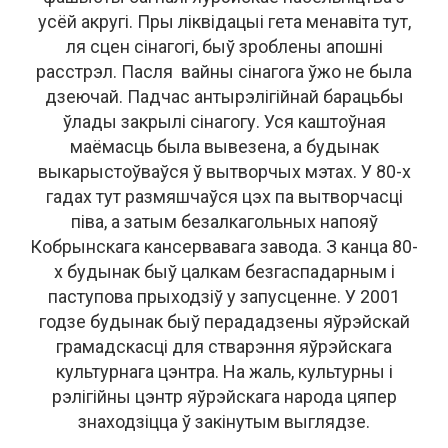
усёй акругі. Пры ліквідацыі гета менавіта тут,
ля сцен сінагогі, быў зроблены апошні
расстрэл. Пасля вайны сінагога ўжо не была
дзеючай. Падчас антырэлігійнай барацьбы
ўлады закрылі сінагогу. Уся каштоўная
маёмасць была вывезена, а будынак
выкарыстоўваўся ў вытворчых мэтах. У 80-х
гадах тут размяшчаўся цэх па вытворчасці
піва, а затым безалкагольных напояў
Кобрынскага кансервавага завода. З канца 80-
х будынак быў цалкам безгаспадарным і
паступова прыходзіў у запусценне. У 2001
годзе будынак быў перададзены яўрэйскай
грамадскасці для стварэння яўрэйскага
культурнага цэнтра. На жаль, культурны і
рэлігійны цэнтр яўрэйскага народа цяпер
знаходзіцца ў закінутым выглядзе.