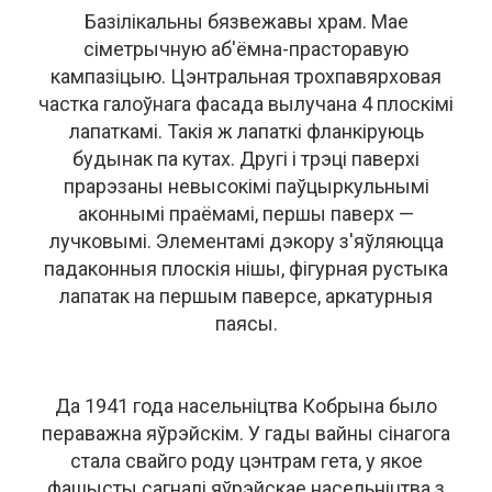
Базілікальны бязвежавы храм. Мае
сіметрычную аб'ёмна-прасторавую
кампазіцыю. Цэнтральная трохпавярховая
частка галоўнага фасада вылучана 4 плоскімі
лапаткамі. Такія ж лапаткі фланкіруюць
будынак па кутах. Другі і трэці паверхі
прарэзаны невысокімі паўцыркульнымі
аконнымі праёмамі, першы паверх —
лучковымі. Элементамі дэкору з'яўляюцца
падаконныя плоскія нішы, фігурная рустыка
лапатак на першым паверсе, аркатурныя
паясы.
Да 1941 года насельніцтва Кобрына было
пераважна яўрэйскім. У гады вайны сінагога
стала свайго роду цэнтрам гета, у якое
фашысты сагналі яўрэйскае насельніцтва з