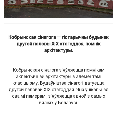
Кобрынская сінагога — гістарычны будынак
другой паловы XIX стагоддзя, помнік
архітэктуры.
Кобрынская сінагога з'яўляецца помнікам
эклектычнай архітэктуры з элементамі
класіцызму. Будаўніцтва сінагогі датуецца
другой паловай ХІХ стагоддзя. Яна ўнікальная
сваімі памерамі, з'яўляецца адной з самых
вялікіх у Беларусі.